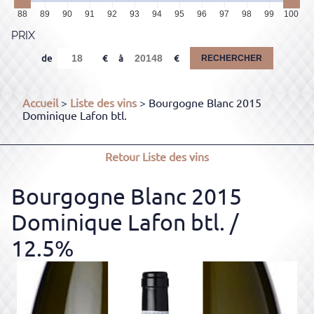
88
89
90
91
92
93
94
95
96
97
98
99
100
PRIX
de
à
RECHERCHER
Accueil
>
Liste des vins
> Bourgogne Blanc 2015
Dominique Lafon btl.
Retour
Liste des vins
Bourgogne Blanc 2015
Dominique Lafon btl.
/
12.5%