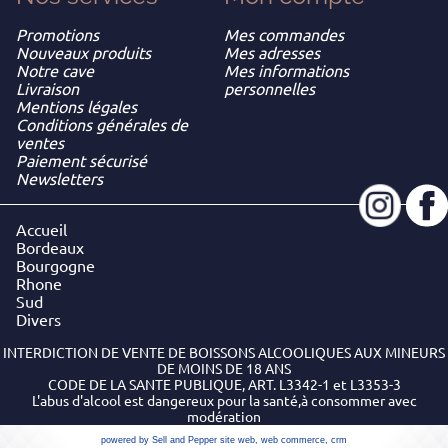
Promotions
Mes commandes
Nouveaux produits
Mes adresses
Notre cave
Mes informations
Livraison
personnelles
Mentions légales
Conditions générales de
ventes
Paiement sécurisé
Newsletters
Accueil
Bordeaux
Bourgogne
Rhone
Sud
Divers
INTERDICTION DE VENTE DE BOISSONS ALCOOLIQUES AUX MINEURS
DE MOINS DE 18 ANS
CODE DE LA SANTE PUBLIQUE, ART. L3342-1 et L3353-3
L'abus d'alcool est dangereux pour la santé,à consommer avec
modération
powered by Sell and Pepper
site web
,
web commerce
,
crm