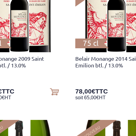
l
75 cl
onange 2009 Saint
Belair Monange 2014 Sai
tl.
/ 13.0%
Emilion btl.
/ 13.0%
€
TTC
78,00
€
TTC
0
€
HT
soit
65,00
€
HT