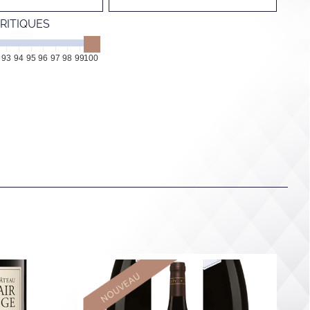
RITIQUES
93
94
95
96
97
98
99
100