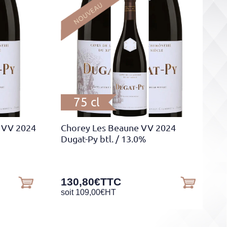
75 cl
 VV 2024
Chorey Les Beaune VV 2024
Dugat-Py btl.
/ 13.0%
130,80
€
TTC
soit
109,00
€
HT