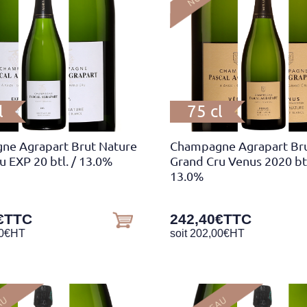
l
75 cl
ne Agrapart Brut Nature
Champagne Agrapart Bru
u EXP 20 btl.
/ 13.0%
Grand Cru Venus 2020 bt
13.0%
€
TTC
242,40
€
TTC
0
€
HT
soit
202,00
€
HT