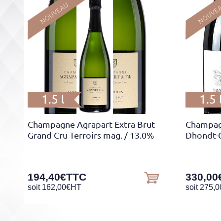
1.5 l
1.5 
Champagne Agrapart Extra Brut
Champag
Grand Cru Terroirs mag.
/ 13.0%
Dhondt-G
194,40
€
TTC
330,00
soit
162,00
€
HT
soit
275,0