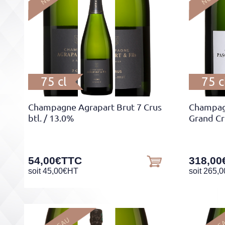
75 cl
75 c
Champagne Agrapart Brut 7 Crus
Champag
btl.
/ 13.0%
Grand Cr
54,00
€
TTC
318,00
soit
45,00
€
HT
soit
265,0