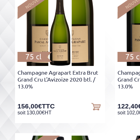
75 cl
75 c
Champagne Agrapart Extra Brut
Champagn
Grand Cru L'Avizoize 2020 btl.
/
Grand Cr
13.0%
13.0%
156,00
€
TTC
122,40
soit
130,00
€
HT
soit
102,0