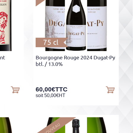
75 cl
nt
Bourgogne Rouge 2024 Dugat-Py
btl.
/ 13.0%
60,00
€
TTC
soit
50,00
€
HT