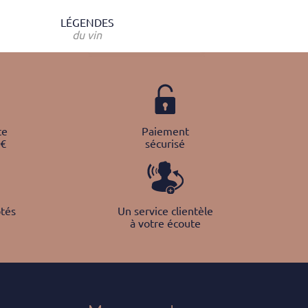
LÉGENDES
du vin
te
Paiement
0€
sécurisé
tés
Un service clientèle
à votre écoute