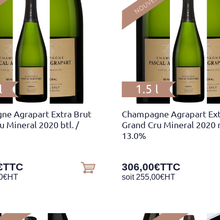
l
1.5 l
e Agrapart Extra Brut
Champagne Agrapart Ext
u Mineral 2020 btl.
/
Grand Cru Mineral 2020 
13.0%
€
TTC
306,00
€
TTC
0
€
HT
soit
255,00
€
HT