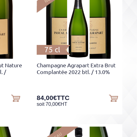
75 cl
t Nature
Champagne Agrapart Extra Brut
l.
/
Complantée 2022 btl.
/ 13.0%
84,00
€
TTC
soit
70,00
€
HT