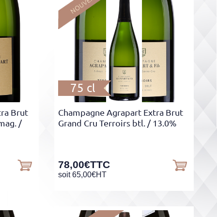
75 cl
ra Brut
Champagne Agrapart Extra Brut
mag.
/
Grand Cru Terroirs btl.
/ 13.0%
78,00
€
TTC
soit
65,00
€
HT