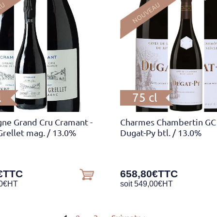
l
75 cl
ne Grand Cru Cramant -
Charmes Chambertin GC
rellet mag.
/ 13.0%
Dugat-Py btl.
/ 13.0%
€
TTC
658,80
€
TTC
0
€
HT
soit
549,00
€
HT