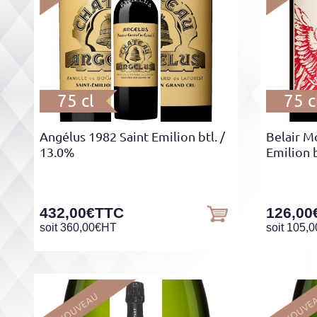
75 cl
75 c
Angélus 1982 Saint Emilion btl.
/
Belair M
13.0%
Emilion b
432,00
€
TTC
126,00
soit
360,00
€
HT
soit
105,0