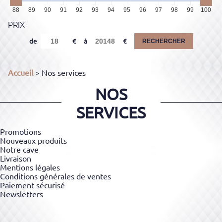
88
89
90
91
92
93
94
95
96
97
98
99
100
PRIX
de
à
RECHERCHER
Accueil
> Nos services
NOS
SERVICES
Promotions
Nouveaux produits
Notre cave
Livraison
Mentions légales
Conditions générales de ventes
Paiement sécurisé
Newsletters