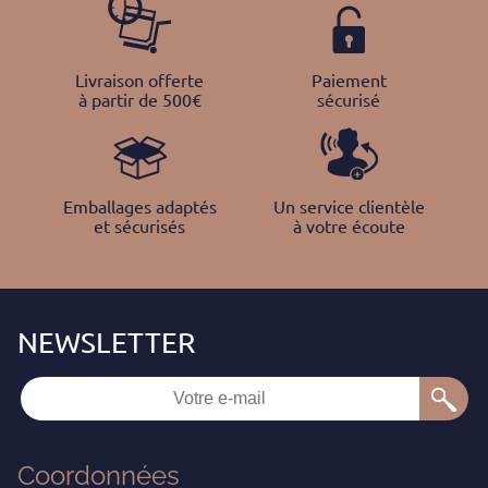
Livraison offerte
Paiement
à partir de 500€
sécurisé
Emballages adaptés
Un service clientèle
et sécurisés
à votre écoute
Coordonnées