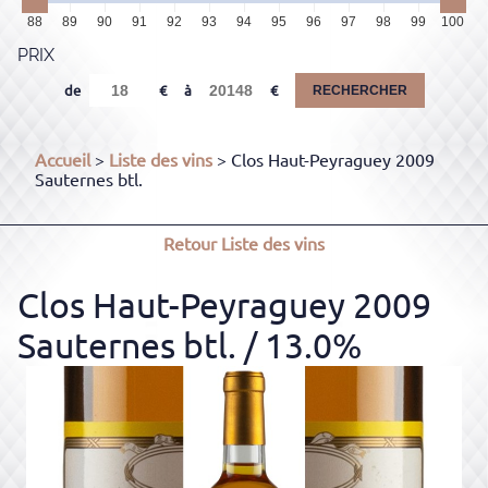
88
89
90
91
92
93
94
95
96
97
98
99
100
PRIX
de
à
RECHERCHER
Accueil
>
Liste des vins
> Clos Haut-Peyraguey 2009
Sauternes btl.
Retour
Liste des vins
Clos Haut-Peyraguey 2009
Sauternes btl.
/ 13.0%