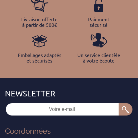
Livraison offerte
Paiement
à partir de 500€
sécurisé
Emballages adaptés
Un service clientèle
et sécurisés
à votre écoute
Coordonnées