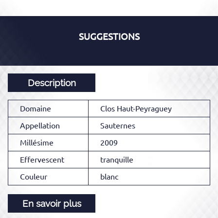
SUGGESTIONS
Description
Domaine
Clos Haut-Peyraguey
Appellation
Sauternes
Millésime
2009
Effervescent
tranquille
Couleur
blanc
En savoir plus