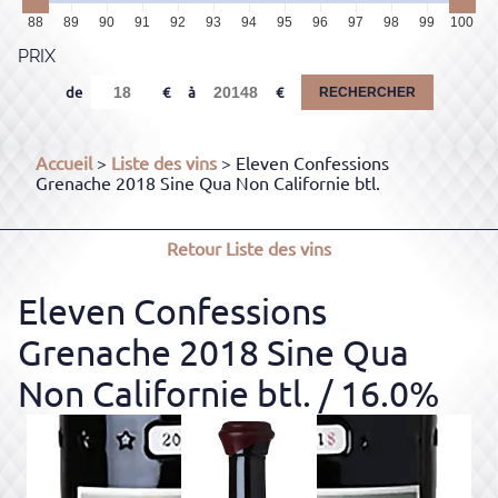
88
89
90
91
92
93
94
95
96
97
98
99
100
PRIX
de
à
RECHERCHER
Accueil
>
Liste des vins
> Eleven Confessions
Grenache 2018 Sine Qua Non Californie btl.
Retour
Liste des vins
Eleven Confessions
Grenache 2018 Sine Qua
Non Californie btl.
/ 16.0%