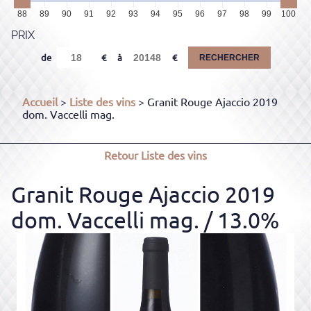
88
89
90
91
92
93
94
95
96
97
98
99
100
PRIX
de
à
RECHERCHER
Accueil
>
Liste des vins
> Granit Rouge Ajaccio 2019
dom. Vaccelli mag.
Retour
Liste des vins
Granit Rouge Ajaccio 2019
dom. Vaccelli mag.
/ 13.0%