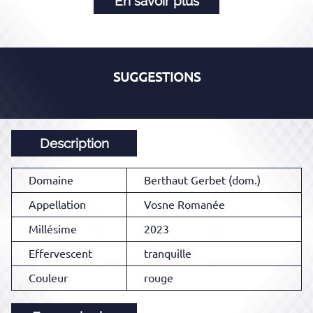
En savoir plus
SUGGESTIONS
Description
Domaine
Berthaut Gerbet (dom.)
Appellation
Vosne Romanée
Millésime
2023
Effervescent
tranquille
Couleur
rouge