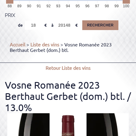
88
89
90
91
92
93
94
95
96
97
98
99
100
PRIX
de
à
RECHERCHER
Accueil
>
Liste des vins
> Vosne Romanée 2023
Berthaut Gerbet (dom.) btl.
Retour
Liste des vins
Vosne Romanée 2023
Berthaut Gerbet (dom.) btl.
/
13.0%