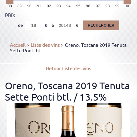
88
89
90
91
92
93
94
95
96
97
98
99
100
PRIX
de
à
RECHERCHER
Accueil
>
Liste des vins
> Oreno, Toscana 2019 Tenuta
Sette Ponti btl.
Retour
Liste des vins
Oreno, Toscana 2019 Tenuta
Sette Ponti btl.
/ 13.5%