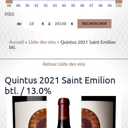
88
89
90
91
92
93
94
95
96
97
98
99
100
PRIX
de
à
RECHERCHER
Accueil
>
Liste des vins
> Quintus 2021 Saint Emilion
btl.
Retour
Liste des vins
Quintus 2021 Saint Emilion
btl.
/ 13.0%