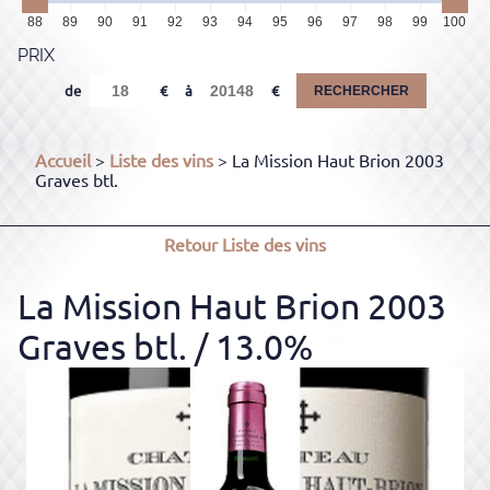
88
89
90
91
92
93
94
95
96
97
98
99
100
PRIX
de
à
RECHERCHER
Accueil
>
Liste des vins
> La Mission Haut Brion 2003
Graves btl.
Retour
Liste des vins
La Mission Haut Brion 2003
Graves btl.
/ 13.0%