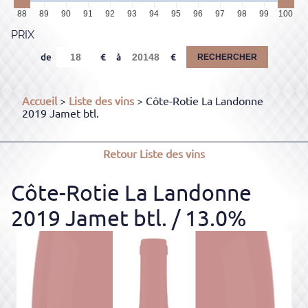
88
89
90
91
92
93
94
95
96
97
98
99
100
PRIX
de
à
RECHERCHER
Accueil
>
Liste des vins
> Côte-Rotie La Landonne
2019 Jamet btl.
Retour
Liste des vins
Côte-Rotie La Landonne
2019 Jamet btl.
/ 13.0%