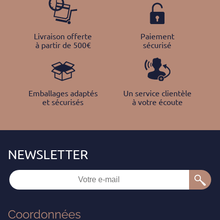
Livraison offerte
Paiement
à partir de 500€
sécurisé
Emballages adaptés
Un service clientèle
et sécurisés
à votre écoute
Coordonnées