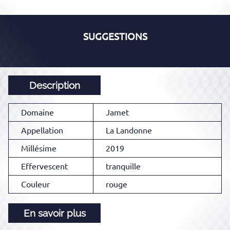
SUGGESTIONS
Description
Domaine
Jamet
Appellation
La Landonne
Millésime
2019
Effervescent
tranquille
Couleur
rouge
En savoir plus