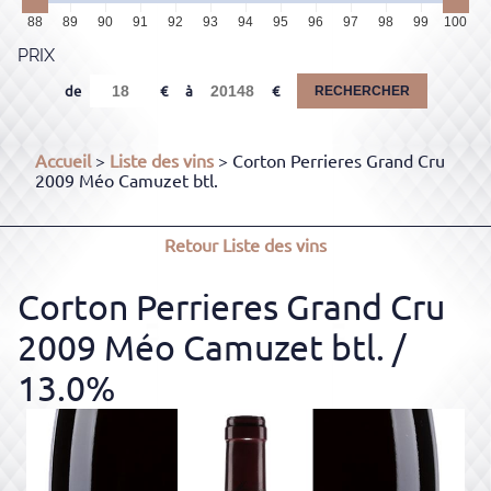
88
89
90
91
92
93
94
95
96
97
98
99
100
PRIX
de
à
RECHERCHER
Accueil
>
Liste des vins
> Corton Perrieres Grand Cru
2009 Méo Camuzet btl.
Retour
Liste des vins
Corton Perrieres Grand Cru
2009 Méo Camuzet btl.
/
13.0%