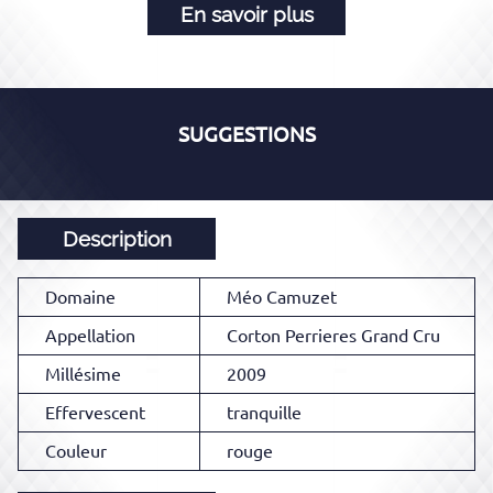
En savoir plus
SUGGESTIONS
Description
Domaine
Méo Camuzet
Appellation
Corton Perrieres Grand Cru
Millésime
2009
Effervescent
tranquille
Couleur
rouge