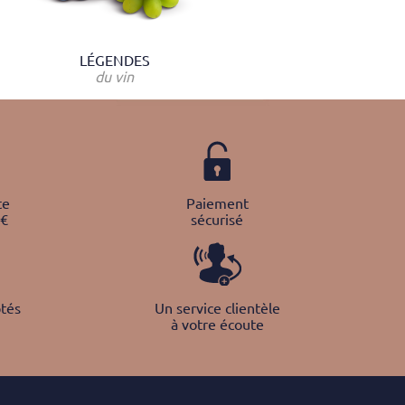
LÉGENDES
du vin
te
Paiement
0€
sécurisé
tés
Un service clientèle
à votre écoute