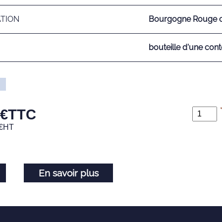
ATION
Bourgogne Rouge c
bouteille d'une cont
€
TTC
€
HT
En savoir plus