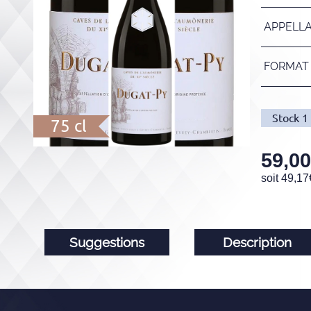
APPELL
FORMAT
Stock
1
75 cl
59,00
soit
49,17
Suggestions
Description