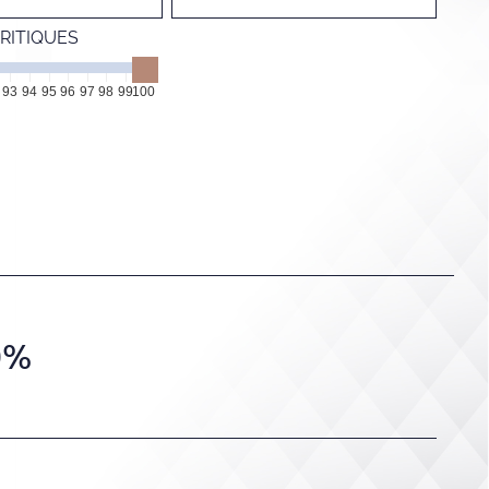
RITIQUES
93
94
95
96
97
98
99
100
0%