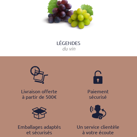
LÉGENDES
du vin
Livraison offerte
Paiement
à partir de 500€
sécurisé
Emballages adaptés
Un service clientèle
et sécurisés
à votre écoute