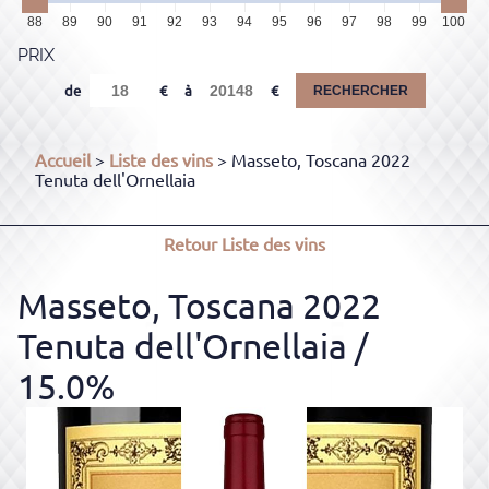
88
89
90
91
92
93
94
95
96
97
98
99
100
PRIX
de
à
RECHERCHER
Accueil
>
Liste des vins
> Masseto, Toscana 2022
Tenuta dell'Ornellaia
Retour
Liste des vins
Masseto, Toscana 2022
Tenuta dell'Ornellaia
/
15.0%