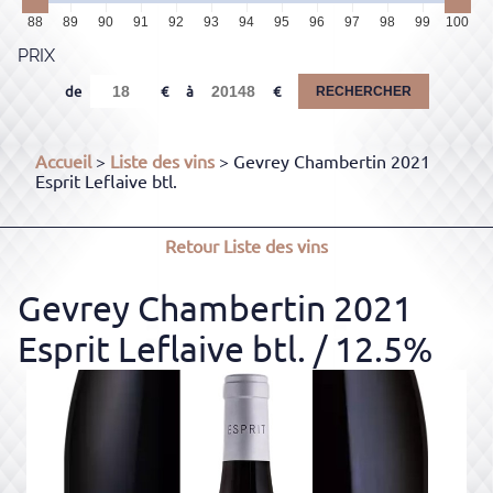
88
89
90
91
92
93
94
95
96
97
98
99
100
PRIX
de
à
RECHERCHER
Accueil
>
Liste des vins
> Gevrey Chambertin 2021
Esprit Leflaive btl.
Retour
Liste des vins
Gevrey Chambertin 2021
Esprit Leflaive btl.
/ 12.5%