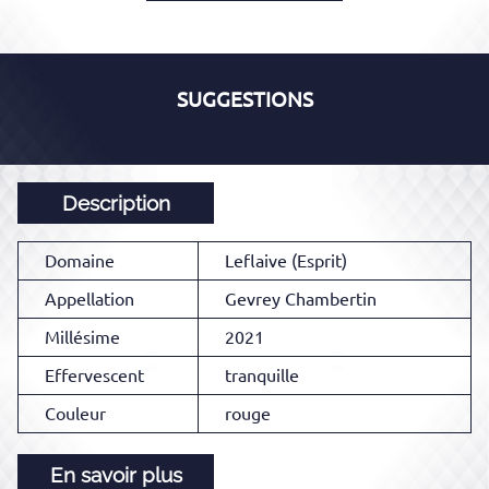
SUGGESTIONS
Description
Domaine
Leflaive (Esprit)
Appellation
Gevrey Chambertin
Millésime
2021
Effervescent
tranquille
Couleur
rouge
En savoir plus