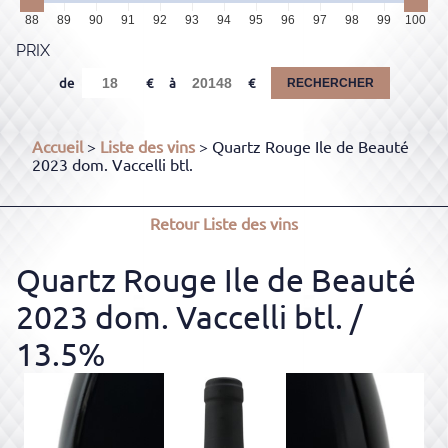
88
89
90
91
92
93
94
95
96
97
98
99
100
PRIX
de
à
RECHERCHER
Accueil
>
Liste des vins
> Quartz Rouge Ile de Beauté
2023 dom. Vaccelli btl.
Retour
Liste des vins
Quartz Rouge Ile de Beauté
2023 dom. Vaccelli btl.
/
13.5%