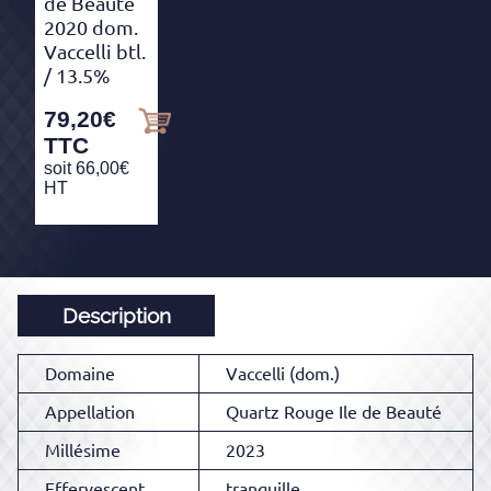
de Beauté
2020 dom.
Vaccelli btl.
/ 13.5%
79,20
€
TTC
soit
66,00
€
HT
Description
Domaine
Vaccelli (dom.)
Appellation
Quartz Rouge Ile de Beauté
Millésime
2023
Effervescent
tranquille