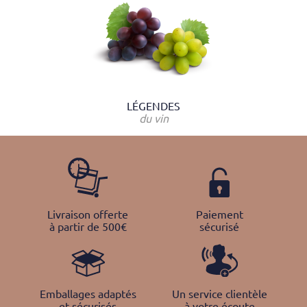
LÉGENDES
du vin
Livraison offerte
Paiement
à partir de 500€
sécurisé
Emballages adaptés
Un service clientèle
et sécurisés
à votre écoute