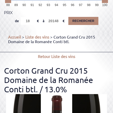
88
89
90
91
92
93
94
95
96
97
98
99
100
PRIX
de
à
RECHERCHER
Accueil
>
Liste des vins
> Corton Grand Cru 2015
Domaine de la Romanée Conti btl.
Retour
Liste des vins
Corton Grand Cru 2015
Domaine de la Romanée
Conti btl.
/ 13.0%