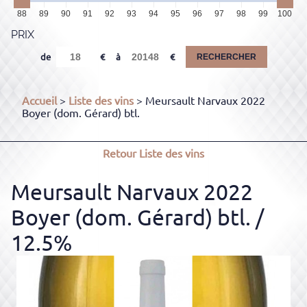
88
89
90
91
92
93
94
95
96
97
98
99
100
PRIX
de
à
RECHERCHER
Accueil
>
Liste des vins
> Meursault Narvaux 2022
Boyer (dom. Gérard) btl.
Retour
Liste des vins
Meursault Narvaux 2022
Boyer (dom. Gérard) btl.
/
12.5%