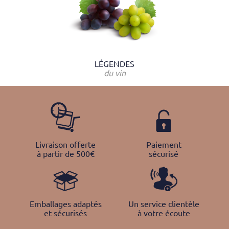
LÉGENDES
du vin
Livraison offerte
Paiement
à partir de 500€
sécurisé
Emballages adaptés
Un service clientèle
et sécurisés
à votre écoute