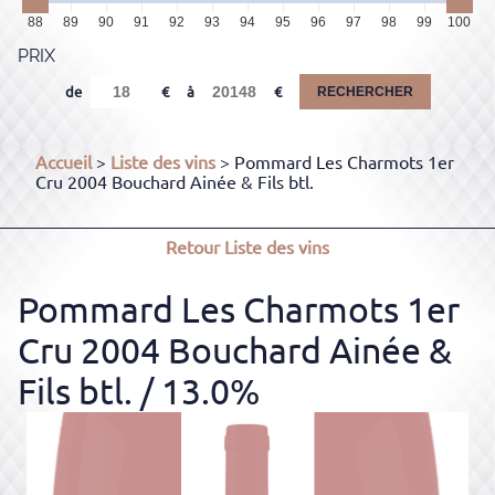
88
89
90
91
92
93
94
95
96
97
98
99
100
PRIX
de
à
RECHERCHER
Accueil
>
Liste des vins
> Pommard Les Charmots 1er
Cru 2004 Bouchard Ainée & Fils btl.
Retour
Liste des vins
Pommard Les Charmots 1er
Cru 2004 Bouchard Ainée &
Fils btl.
/ 13.0%