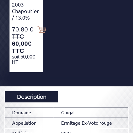
2003
Chapoutier
/ 13.0%
70,80
60,00
€
TTC
soit
50,00
€
HT
Description
Domaine
Guigal
Appellation
Ermitage Ex-Voto rouge