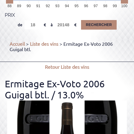
88
89
90
91
92
93
94
95
96
97
98
99
100
PRIX
de
à
RECHERCHER
Accueil
>
Liste des vins
> Ermitage Ex-Voto 2006
Guigal btl.
Retour
Liste des vins
Ermitage Ex-Voto 2006
Guigal btl.
/ 13.0%