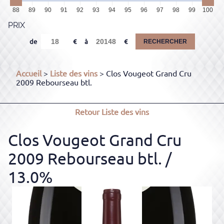
88
89
90
91
92
93
94
95
96
97
98
99
100
PRIX
de
à
RECHERCHER
Accueil
>
Liste des vins
> Clos Vougeot Grand Cru
2009 Rebourseau btl.
Retour
Liste des vins
Clos Vougeot Grand Cru
2009 Rebourseau btl.
/
13.0%