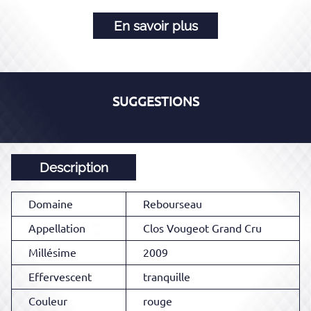
En savoir plus
SUGGESTIONS
Description
Domaine
Rebourseau
Appellation
Clos Vougeot Grand Cru
Millésime
2009
Effervescent
tranquille
Couleur
rouge