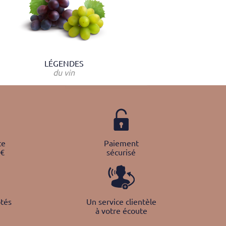
LÉGENDES
du vin
te
Paiement
0€
sécurisé
tés
Un service clientèle
à votre écoute