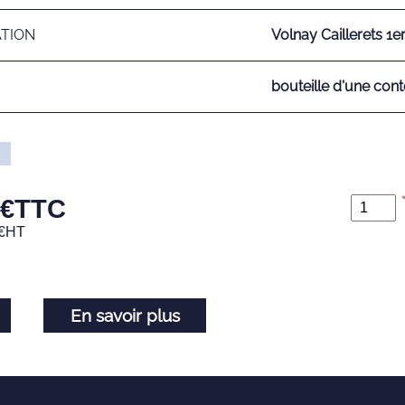
ATION
Volnay Caillerets 1e
bouteille d'une cont
€
TTC
€
HT
En savoir plus