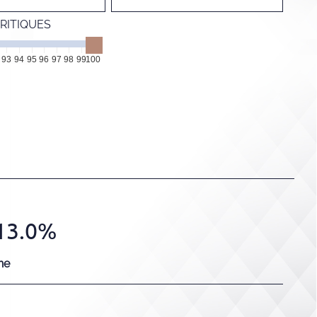
RITIQUES
93
94
95
96
97
98
99
100
13.0%
he