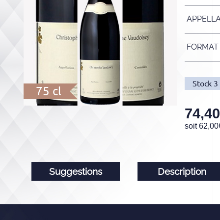
APPELL
FORMAT
Stock
3
75 cl
74,40
soit
62,00
Suggestions
Description