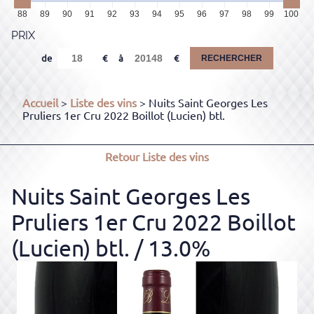
88
89
90
91
92
93
94
95
96
97
98
99
100
PRIX
de
à
RECHERCHER
Accueil
>
Liste des vins
> Nuits Saint Georges Les
Pruliers 1er Cru 2022 Boillot (Lucien) btl.
Retour
Liste des vins
Nuits Saint Georges Les
Pruliers 1er Cru 2022 Boillot
(Lucien) btl.
/ 13.0%