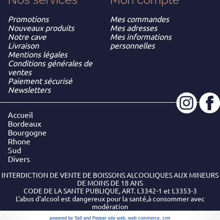
Promotions
Mes commandes
Nouveaux produits
Mes adresses
Notre cave
Mes informations
Livraison
personnelles
Mentions légales
Conditions générales de
ventes
Paiement sécurisé
Newsletters
Accueil
Bordeaux
Bourgogne
Rhone
Sud
Divers
INTERDICTION DE VENTE DE BOISSONS ALCOOLIQUES AUX MINEURS
DE MOINS DE 18 ANS
CODE DE LA SANTE PUBLIQUE, ART. L3342-1 et L3353-3
L'abus d'alcool est dangereux pour la santé,à consommer avec
modération
powered by Sell and Pepper
site web
,
web commerce
,
crm