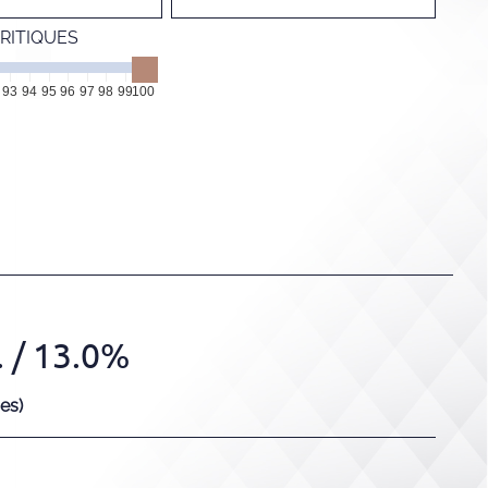
RITIQUES
93
94
95
96
97
98
99
100
.
/ 13.0%
es)