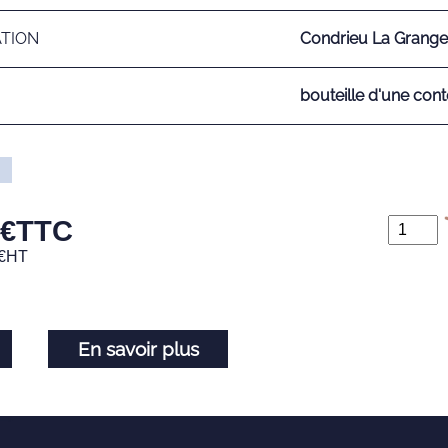
ATION
Condrieu La Grange
bouteille d'une cont
€
TTC
€
HT
En savoir plus