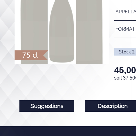
APPELL
FORMAT
Stock
2
75 cl
45,00
soit
37,50
Suggestions
Description