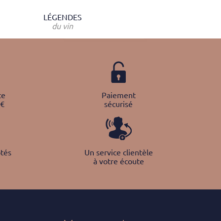
LÉGENDES
du vin
te
Paiement
0€
sécurisé
tés
Un service clientèle
à votre écoute