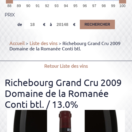
88
89
90
91
92
93
94
95
96
97
98
99
100
PRIX
de
à
RECHERCHER
Accueil
>
Liste des vins
> Richebourg Grand Cru 2009
Domaine de la Romanée Conti btl.
Retour
Liste des vins
Richebourg Grand Cru 2009
Domaine de la Romanée
Conti btl.
/ 13.0%