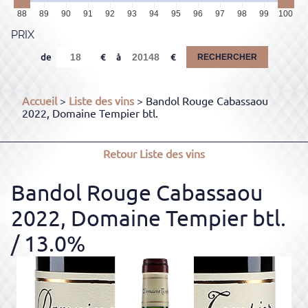
88
89
90
91
92
93
94
95
96
97
98
99
100
PRIX
de
à
RECHERCHER
Accueil
>
Liste des vins
> Bandol Rouge Cabassaou
2022, Domaine Tempier btl.
Retour
Liste des vins
Bandol Rouge Cabassaou
2022, Domaine Tempier btl.
/ 13.0%