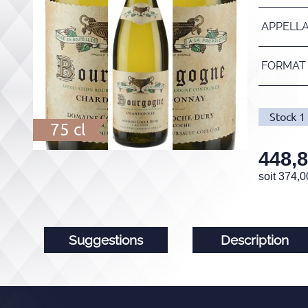
APPELL
FORMAT
Stock
1
75 cl
448,
soit
374,0
Suggestions
Description