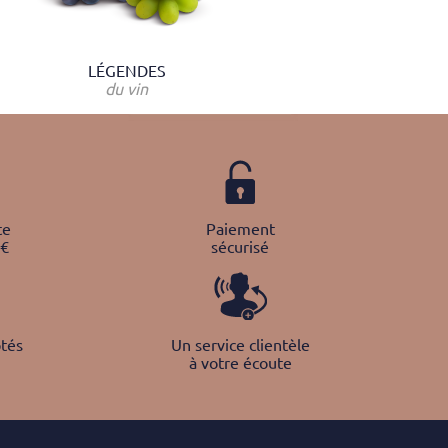
LÉGENDES
du vin
te
Paiement
0€
sécurisé
tés
Un service clientèle
à votre écoute