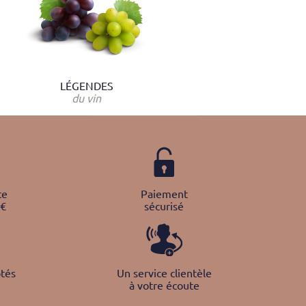
LÉGENDES
du vin
te
Paiement
0€
sécurisé
tés
Un service clientèle
à votre écoute