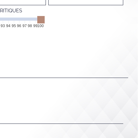
RITIQUES
93
94
95
96
97
98
99
100