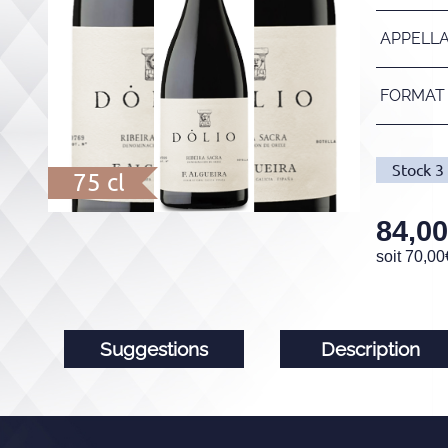
APPELL
FORMAT
Stock
3
75 cl
84,00
soit
70,00
Suggestions
Description