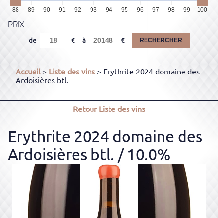
88
89
90
91
92
93
94
95
96
97
98
99
100
PRIX
de
à
RECHERCHER
Accueil
>
Liste des vins
> Erythrite 2024 domaine des
Ardoisières btl.
Retour
Liste des vins
Erythrite 2024 domaine des
Ardoisières btl.
/ 10.0%