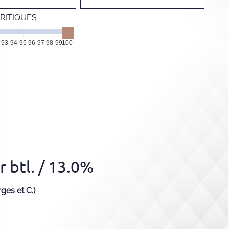
RITIQUES
93
94
95
96
97
98
99
100
 btl.
/ 13.0%
es et C.)