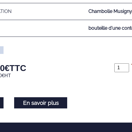
ATION
Chambolle Musigny-
bouteille d'une cont
00
€
TTC
0
€
HT
En savoir plus