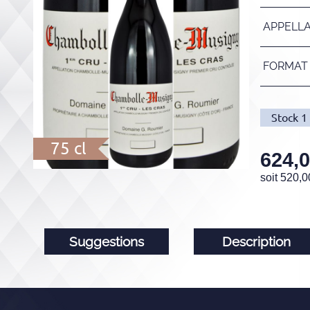
APPELL
FORMAT
Stock
1
75 cl
624,
soit
520,0
Suggestions
Description