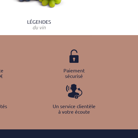
LÉGENDES
du vin
te
Paiement
0€
sécurisé
tés
Un service clientèle
à votre écoute