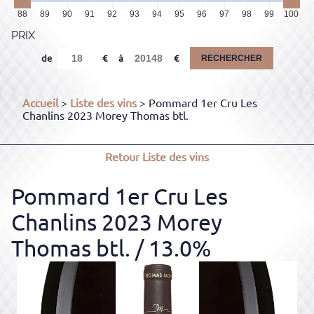
88
89
90
91
92
93
94
95
96
97
98
99
100
PRIX
de
à
RECHERCHER
Accueil
>
Liste des vins
> Pommard 1er Cru Les
Chanlins 2023 Morey Thomas btl.
Retour
Liste des vins
Pommard 1er Cru Les
Chanlins 2023 Morey
Thomas btl.
/ 13.0%