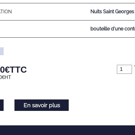
ATION
Nuits Saint Georges
bouteille d'une cont
00
€
TTC
0
€
HT
En savoir plus