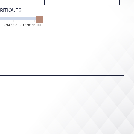
RITIQUES
93
94
95
96
97
98
99
100