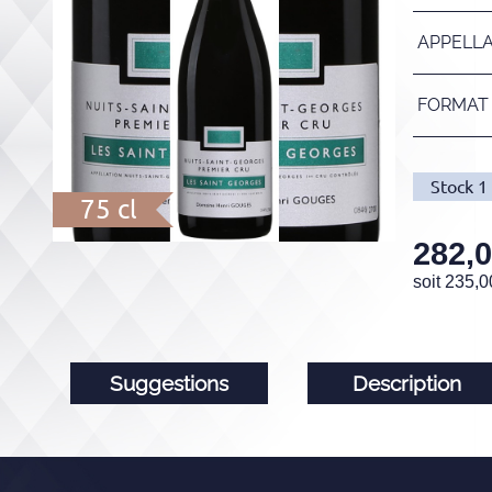
APPELL
FORMAT
Stock
1
75 cl
282,
soit
235,0
Suggestions
Description