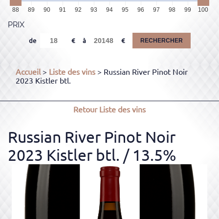
88
89
90
91
92
93
94
95
96
97
98
99
100
PRIX
de
à
RECHERCHER
Accueil
>
Liste des vins
> Russian River Pinot Noir
2023 Kistler btl.
Retour
Liste des vins
Russian River Pinot Noir
2023 Kistler btl.
/ 13.5%