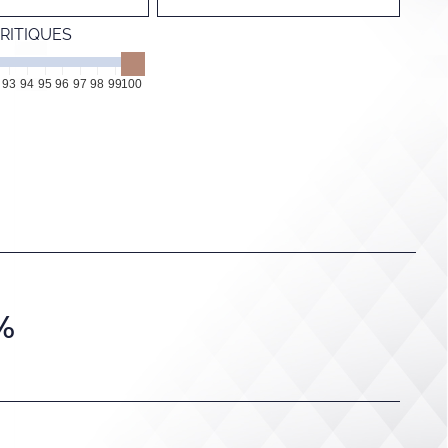
RITIQUES
93
94
95
96
97
98
99
100
%