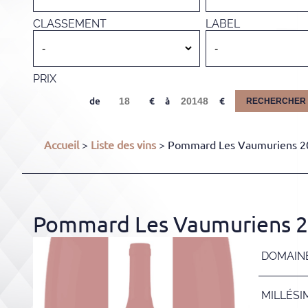
CLASSEMENT
LABEL
PRIX
de
à
RECHERCHER
Accueil
>
Liste des vins
> Pommard Les Vaumuriens 202
Pommard Les Vaumuriens 20
DOMAIN
MILLÉSI