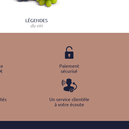
LÉGENDES
du vin
te
Paiement
0€
sécurisé
tés
Un service clientèle
à votre écoute