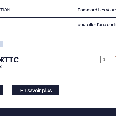
ATION
Pommard Les Vaum
bouteille d'une cont
€
TTC
€
HT
En savoir plus