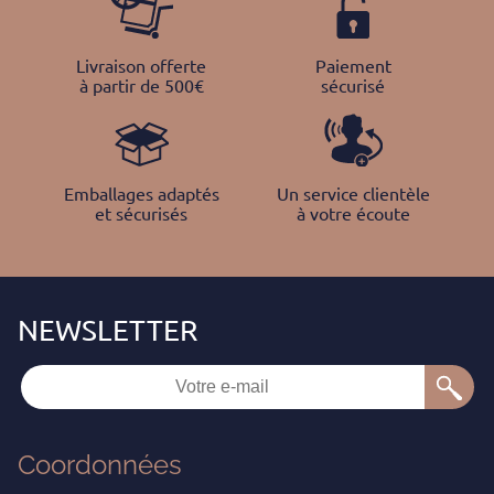
Livraison offerte
Paiement
à partir de 500€
sécurisé
Emballages adaptés
Un service clientèle
et sécurisés
à votre écoute
Coordonnées