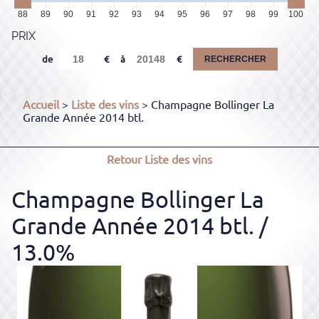
88
89
90
91
92
93
94
95
96
97
98
99
100
PRIX
de
à
RECHERCHER
Accueil
>
Liste des vins
> Champagne Bollinger La
Grande Année 2014 btl.
Retour
Liste des vins
Champagne Bollinger La
Grande Année 2014 btl.
/
13.0%