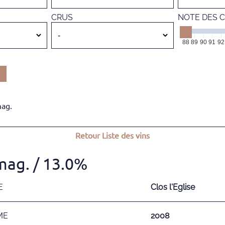
CRUS
NOTE DES C
88
89
90
91
92
mag.
Retour
Liste des vins
mag.
/ 13.0%
E
Clos l'Eglise
ME
2008