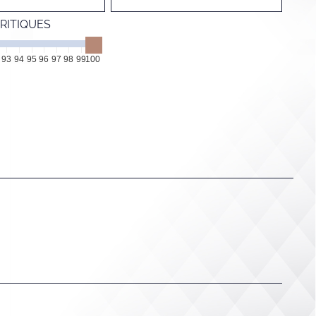
RITIQUES
93
94
95
96
97
98
99
100