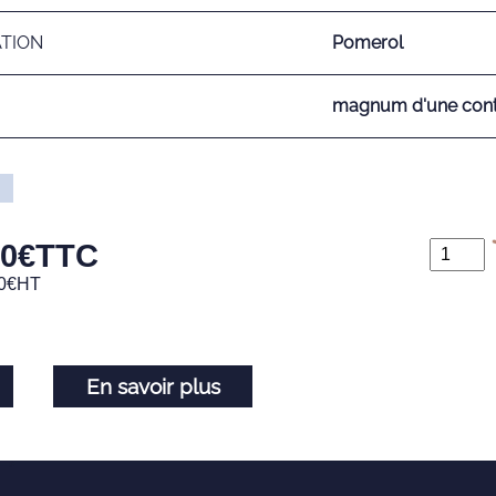
ATION
Pomerol
magnum d'une conte
00
€
TTC
0
€
HT
En savoir plus