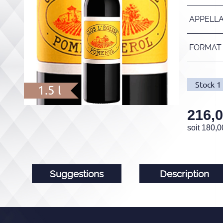
APPELL
FORMAT
Stock
1
1.5 l
216,
soit
180,0
Suggestions
Description