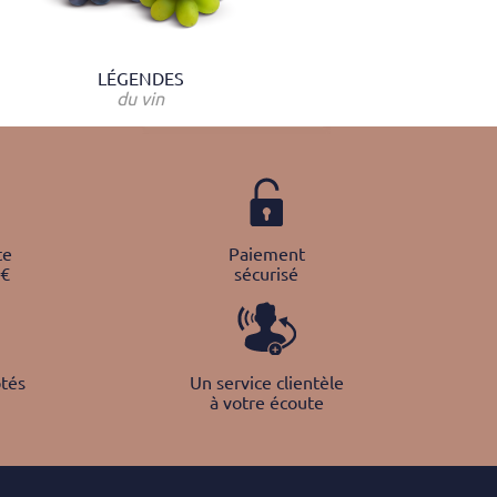
LÉGENDES
du vin
te
Paiement
0€
sécurisé
tés
Un service clientèle
à votre écoute