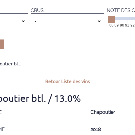
CRUS
NOTE DES C
88
89
90
91
92
utier btl.
Retour
Liste des vins
outier btl.
/ 13.0%
E
Chapoutier
ME
2018