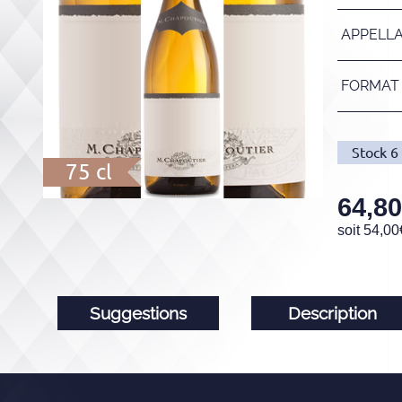
APPELL
FORMAT
Stock
6
75 cl
64,80
soit
54,00
Suggestions
Description