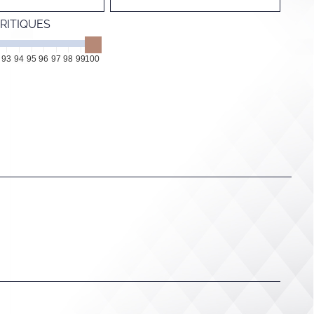
RITIQUES
93
94
95
96
97
98
99
100