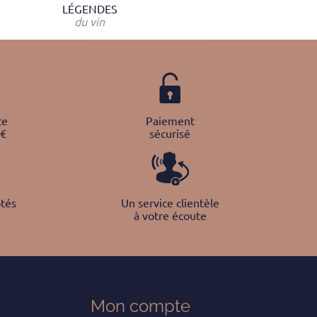
LÉGENDES
du vin
te
Paiement
0€
sécurisé
tés
Un service clientèle
à votre écoute
Mon
compte