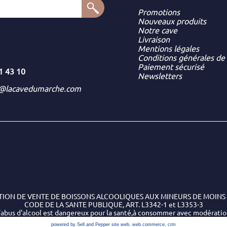
Promotions
Nouveaux produits
Notre cave
Livraison
Mentions légales
Conditions générales de
Paiement sécurisé
1 43 10
Newsletters
t@lacavedumarche.com
TION DE VENTE DE BOISSONS ALCOOLIQUES AUX MINEURS DE MOINS 
CODE DE LA SANTE PUBLIQUE, ART. L3342-1 et L3353-3
'abus d'alcool est dangereux pour la santé,à consommer avec modérati
powered by Sell and Pepper
site web
,
web commerce
,
crm