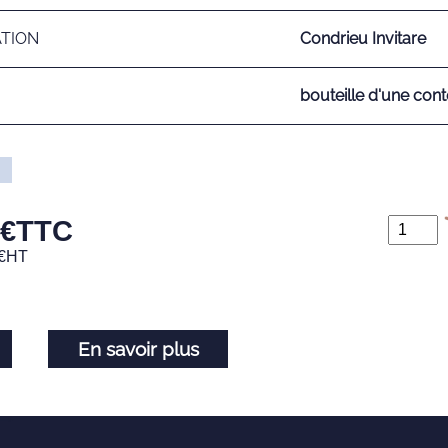
ATION
Condrieu Invitare
bouteille d'une cont
€
TTC
€
HT
En savoir plus