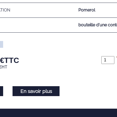
ATION
Pomerol
bouteille d'une cont
€
TTC
€
HT
En savoir plus