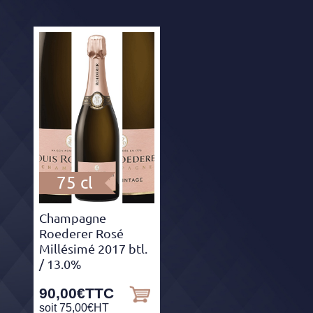
75 cl
Champagne
Roederer Rosé
Millésimé 2017 btl.
/ 13.0%
90,00
€
TTC
soit
75,00
€
HT