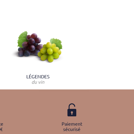
LÉGENDES
du vin
te
Paiement
0€
sécurisé