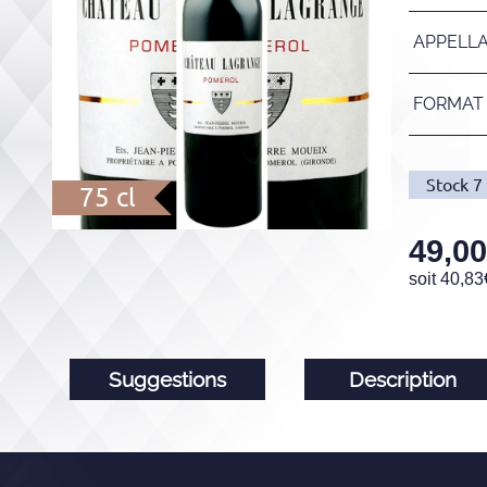
APPELL
FORMAT
Stock
7
75 cl
49,00
soit
40,83
Suggestions
Description