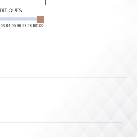
RITIQUES
93
94
95
96
97
98
99
100