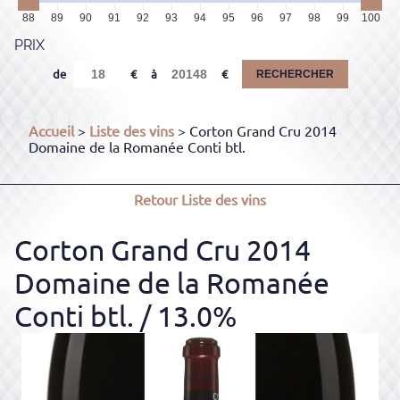
88
89
90
91
92
93
94
95
96
97
98
99
100
PRIX
de
à
RECHERCHER
Accueil
>
Liste des vins
> Corton Grand Cru 2014
Domaine de la Romanée Conti btl.
Retour
Liste des vins
Corton Grand Cru 2014
Domaine de la Romanée
Conti btl.
/ 13.0%