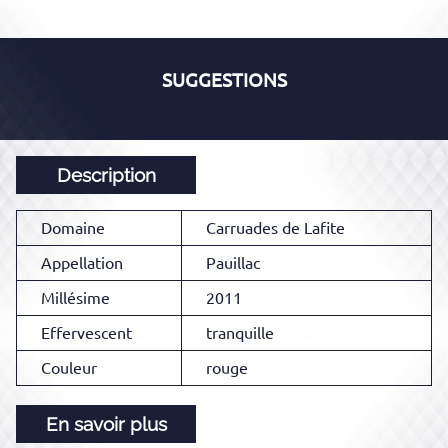
SUGGESTIONS
Description
Domaine
Carruades de Lafite
Appellation
Pauillac
Millésime
2011
Effervescent
tranquille
Couleur
rouge
En savoir plus