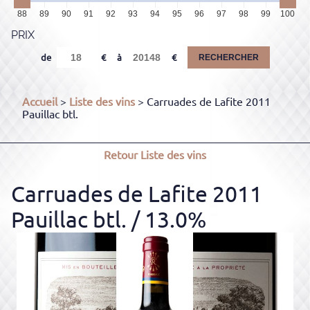
88
89
90
91
92
93
94
95
96
97
98
99
100
PRIX
de
à
RECHERCHER
Accueil
>
Liste des vins
> Carruades de Lafite 2011
Pauillac btl.
Retour
Liste des vins
Carruades de Lafite 2011
Pauillac btl.
/ 13.0%