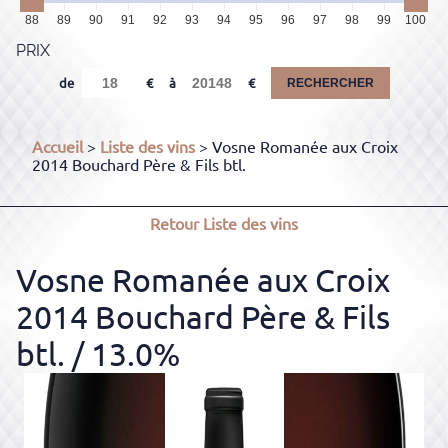
88
89
90
91
92
93
94
95
96
97
98
99
100
PRIX
de
à
RECHERCHER
Accueil
>
Liste des vins
> Vosne Romanée aux Croix
2014 Bouchard Père & Fils btl.
Retour
Liste des vins
Vosne Romanée aux Croix
2014 Bouchard Père & Fils
btl.
/ 13.0%