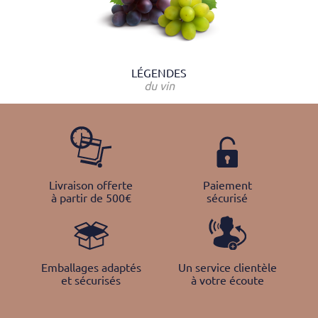
LÉGENDES
du vin
Livraison offerte
Paiement
à partir de 500€
sécurisé
Emballages adaptés
Un service clientèle
et sécurisés
à votre écoute