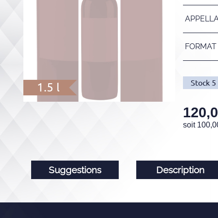
APPELL
FORMAT
Stock
5
1.5 l
120,
soit
100,0
Suggestions
Description