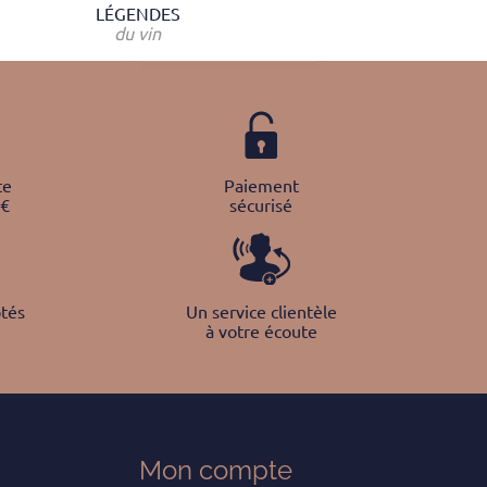
LÉGENDES
du vin
te
Paiement
0€
sécurisé
tés
Un service clientèle
à votre écoute
Mon
compte