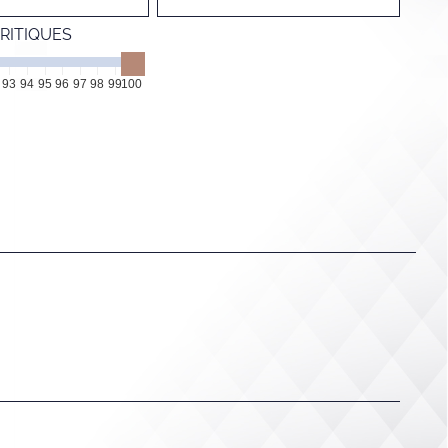
RITIQUES
93
94
95
96
97
98
99
100