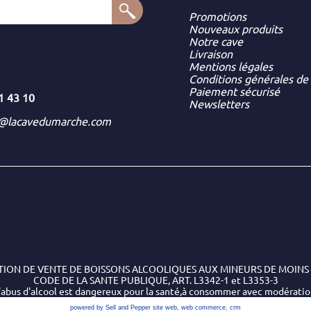
Promotions
Nouveaux produits
Notre cave
Livraison
Mentions légales
Conditions générales de
Paiement sécurisé
1 43 10
Newsletters
t@lacavedumarche.com
TION DE VENTE DE BOISSONS ALCOOLIQUES AUX MINEURS DE MOINS 
CODE DE LA SANTE PUBLIQUE, ART. L3342-1 et L3353-3
'abus d'alcool est dangereux pour la santé,à consommer avec modérati
powered by Sell and Pepper
site web
,
web commerce
,
crm