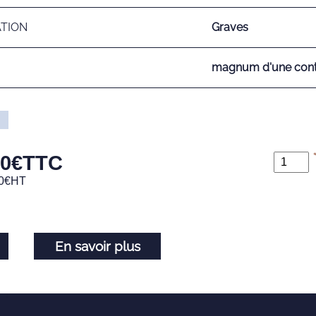
ATION
Graves
magnum d'une conte
00
€
TTC
0
€
HT
En savoir plus