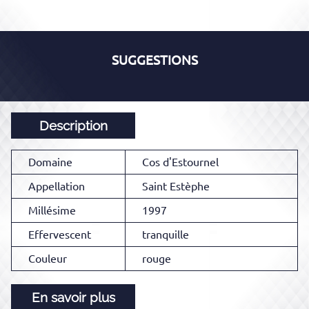
SUGGESTIONS
Description
Domaine
Cos d'Estournel
Appellation
Saint Estèphe
Millésime
1997
Effervescent
tranquille
Couleur
rouge
En savoir plus