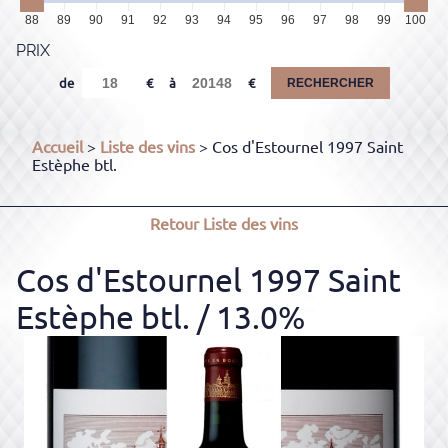
88
89
90
91
92
93
94
95
96
97
98
99
100
PRIX
de
à
RECHERCHER
Accueil
>
Liste des vins
> Cos d'Estournel 1997 Saint
Estèphe btl.
Retour
Liste des vins
Cos d'Estournel 1997 Saint
Estèphe btl.
/ 13.0%