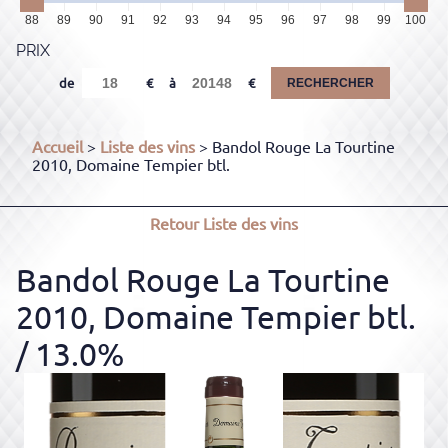
88
89
90
91
92
93
94
95
96
97
98
99
100
PRIX
de
à
RECHERCHER
Accueil
>
Liste des vins
> Bandol Rouge La Tourtine
2010, Domaine Tempier btl.
Retour
Liste des vins
Bandol Rouge La Tourtine
2010, Domaine Tempier btl.
/ 13.0%