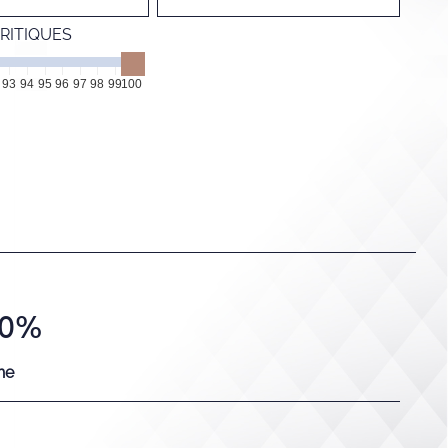
RITIQUES
93
94
95
96
97
98
99
100
.0%
he