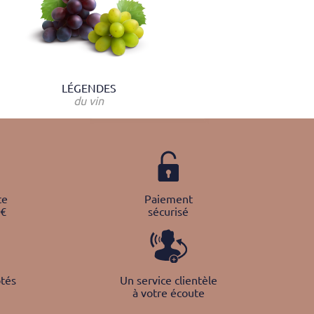
LÉGENDES
du vin
te
Paiement
0€
sécurisé
tés
Un service clientèle
à votre écoute