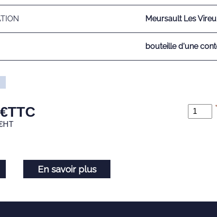
ATION
Meursault Les Vireui
bouteille d'une cont
€
TTC
€
HT
En savoir plus