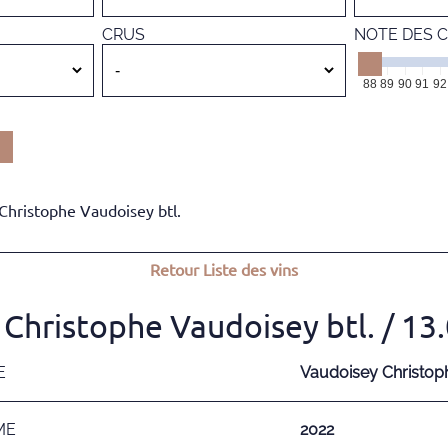
CRUS
NOTE DES C
88
89
90
91
92
Christophe Vaudoisey btl.
Retour
Liste des vins
 Christophe Vaudoisey btl.
/ 13
E
Vaudoisey Christop
ME
2022