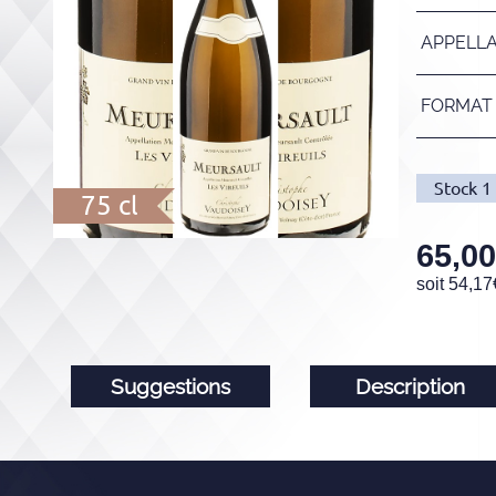
APPELL
FORMAT
Stock
1
75 cl
65,00
soit
54,17
Suggestions
Description