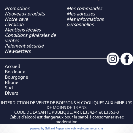
Promotions
Mes commandes
Nouveaux produits
Mes adresses
Notre cave
Mes informations
Livraison
personnelles
Mentions légales
Conditions générales de
ventes
Paiement sécurisé
Newsletters
Accueil
Bordeaux
Bourgogne
Rhone
Sud
Divers
INTERDICTION DE VENTE DE BOISSONS ALCOOLIQUES AUX MINEURS
DE MOINS DE 18 ANS
CODE DE LA SANTE PUBLIQUE, ART. L3342-1 et L3353-3
L'abus d'alcool est dangereux pour la santé,à consommer avec
modération
powered by Sell and Pepper
site web
,
web commerce
,
crm