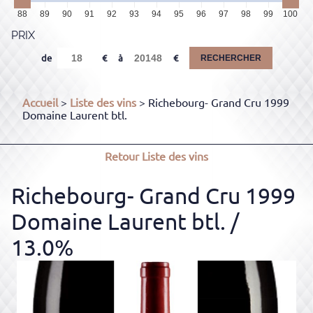
88
89
90
91
92
93
94
95
96
97
98
99
100
PRIX
de
à
RECHERCHER
Accueil
>
Liste des vins
> Richebourg- Grand Cru 1999
Domaine Laurent btl.
Retour
Liste des vins
Richebourg- Grand Cru 1999
Domaine Laurent btl.
/
13.0%