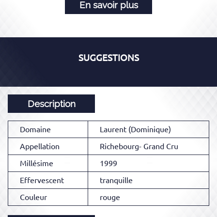
En savoir plus
SUGGESTIONS
Description
Domaine
Laurent (Dominique)
Appellation
Richebourg- Grand Cru
Millésime
1999
Effervescent
tranquille
Couleur
rouge