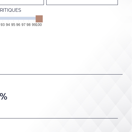
RITIQUES
93
94
95
96
97
98
99
100
5%