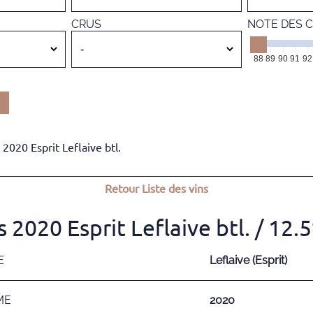
CRUS
NOTE DES C
88
89
90
91
92
2020 Esprit Leflaive btl.
Retour
Liste des vins
 2020 Esprit Leflaive btl.
/ 12.
E
Leflaive (Esprit)
ME
2020