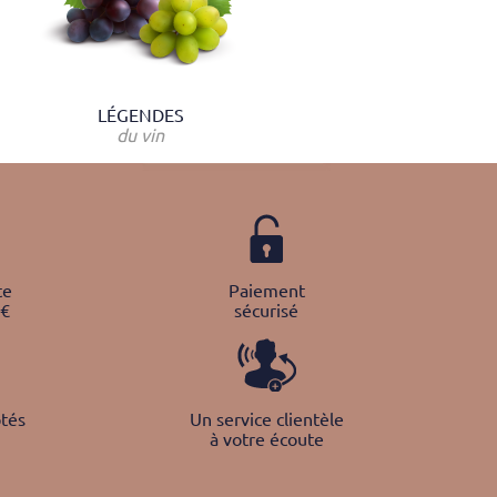
LÉGENDES
du vin
te
Paiement
0€
sécurisé
tés
Un service clientèle
à votre écoute