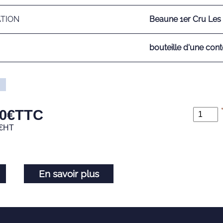
ATION
Beaune 1er Cru Les 
bouteille d'une cont
0
€
TTC
€
HT
En savoir plus