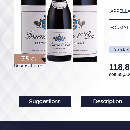
APPELL
FORMAT
Stock
3
75 cl
118,8
Bonne affaire
soit
99,00
Suggestions
Description