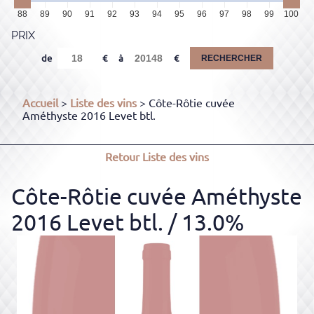
88
89
90
91
92
93
94
95
96
97
98
99
100
PRIX
de
à
RECHERCHER
Accueil
>
Liste des vins
> Côte-Rôtie cuvée
Améthyste 2016 Levet btl.
Retour
Liste des vins
Côte-Rôtie cuvée Améthyste
2016 Levet btl.
/ 13.0%