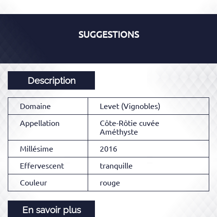
SUGGESTIONS
Description
Domaine
Levet (Vignobles)
Appellation
Côte-Rôtie cuvée
Améthyste
Millésime
2016
Effervescent
tranquille
Couleur
rouge
En savoir plus