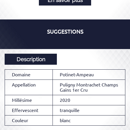
En savoir plus
SUGGESTIONS
Description
Domaine
Potinet-Ampeau
Appellation
Puligny Montrachet Champs
Gains 1er Cru
Millésime
2020
Effervescent
tranquille
Couleur
blanc