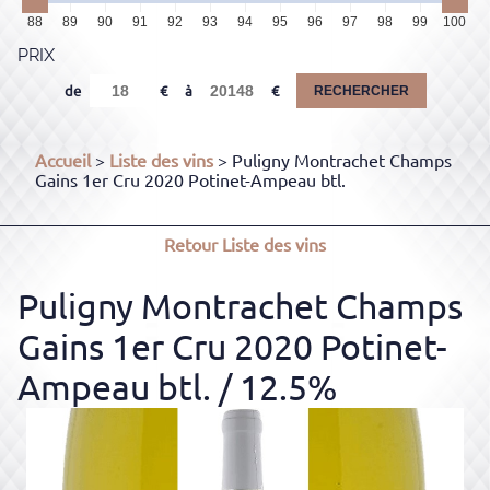
88
89
90
91
92
93
94
95
96
97
98
99
100
PRIX
de
à
RECHERCHER
Accueil
>
Liste des vins
> Puligny Montrachet Champs
Gains 1er Cru 2020 Potinet-Ampeau btl.
Retour
Liste des vins
Puligny Montrachet Champs
Gains 1er Cru 2020 Potinet-
Ampeau btl.
/ 12.5%