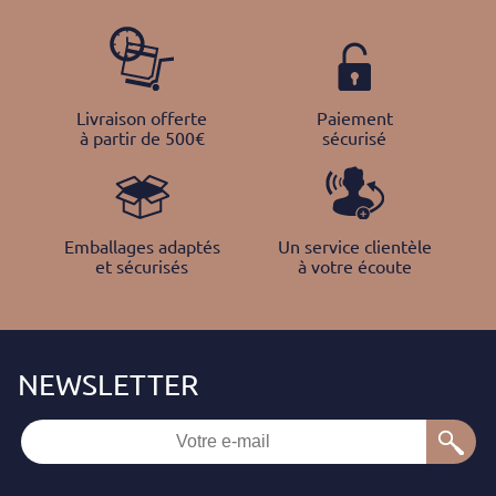
Livraison offerte
Paiement
à partir de 500€
sécurisé
Emballages adaptés
Un service clientèle
et sécurisés
à votre écoute