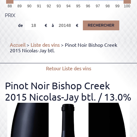
88
89
90
91
92
93
94
95
96
97
98
99
100
PRIX
de
à
RECHERCHER
Accueil
>
Liste des vins
> Pinot Noir Bishop Creek
2015 Nicolas-Jay btl.
Retour
Liste des vins
Pinot Noir Bishop Creek
2015 Nicolas-Jay btl.
/ 13.0%